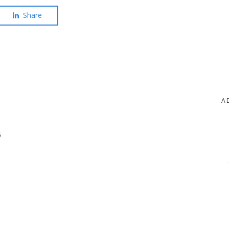
Share
A
6