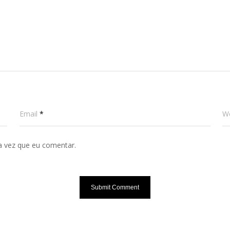
Email
*
W
a vez que eu comentar.