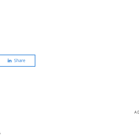
Share
A
6