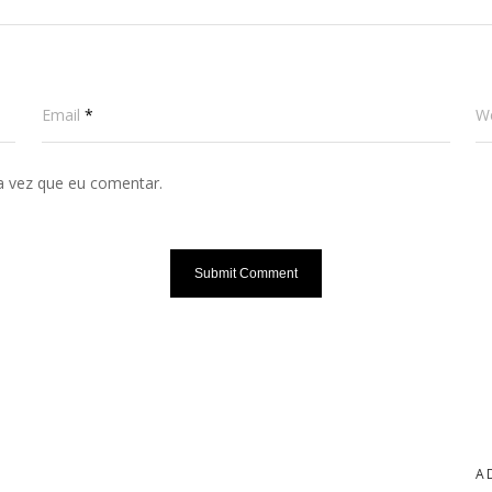
Email
*
W
a vez que eu comentar.
A