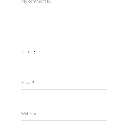
My comment is..
Name
*
Email
*
Website