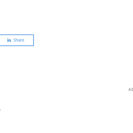
Share
A
6