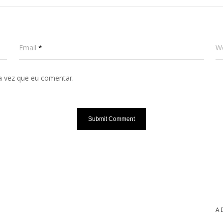
Email
*
W
a vez que eu comentar.
A