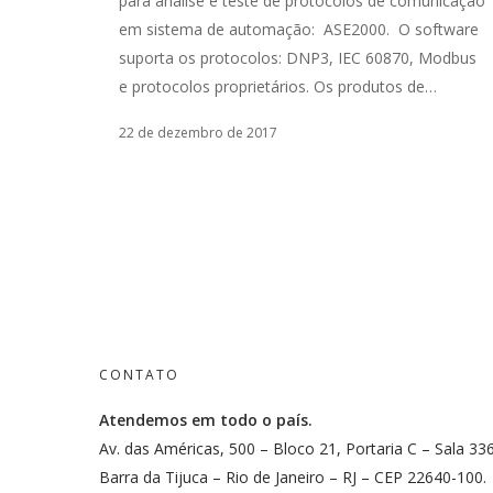
para análise e teste de protocolos de comunicação
em sistema de automação: ASE2000. O software
suporta os protocolos: DNP3, IEC 60870, Modbus
e protocolos proprietários. Os produtos de…
22 de dezembro de 2017
CONTATO
Atendemos em todo o país.
Av. das Américas, 500 – Bloco 21, Portaria C – Sala 33
Barra da Tijuca – Rio de Janeiro – RJ – CEP 22640-100.